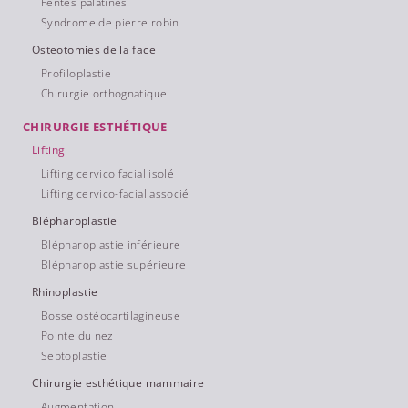
Fentes palatines
Syndrome de pierre robin
Osteotomies de la face
Profiloplastie
Chirurgie orthognatique
CHIRURGIE ESTHÉTIQUE
Lifting
Lifting cervico facial isolé
Lifting cervico-facial associé
Blépharoplastie
Blépharoplastie inférieure
Blépharoplastie supérieure
Rhinoplastie
Bosse ostéocartilagineuse
Pointe du nez
Septoplastie
Chirurgie esthétique mammaire
Augmentation