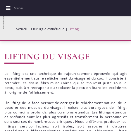
Menu
Accueil
Chirurgie esthétique
Lifting
LIFTING DU VISAGE
Le lifting est une technique de rajeunissement éprouvée qui agit
essentiellement sur le relâchement du visage et du cou. Il consiste à
retendre les tissus fibro-musculaires qui se trouvent juste sous la
peau, puis à « redraper » ou replacer la peau en ôtant les excédents
à l’origine de l’affaissement.
Un lifting de la face permet de corriger le relâchement naturel de la
peau et des muscles du visage. Il existe plusieurs types de lifting,
plus ou moins profonds, plus ou moins étendus. Les liftings étendus
et profonds sont les plus agressifs et transforment la personne et
sont sources de nombreuses critiques . Nous préférons pratiquer les
liftings cervico faciaux soit isolés, soit associés à d’autres
procédures ( blépharoplasties supérieures ou inférieures, lifting