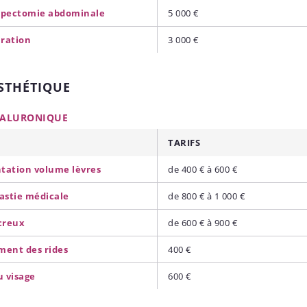
ipectomie abdominale
5 000 €
iration
3 000 €
STHÉTIQUE
YALURONIQUE
TARIFS
ation volume lèvres
de 400 € à 600 €
astie médicale
de 800 € à 1 000 €
creux
de 600 € à 900 €
ent des rides
400 €
u visage
600 €