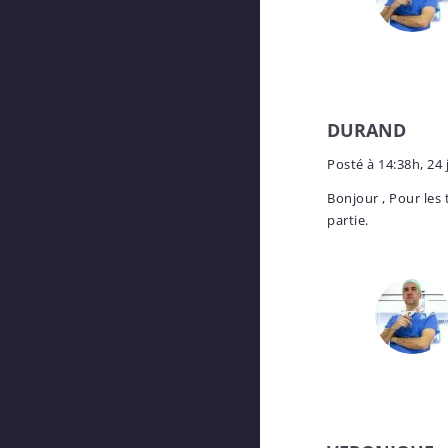
DURAND
Posté à
14:38h, 24 
Bonjour , Pour les 
partie.