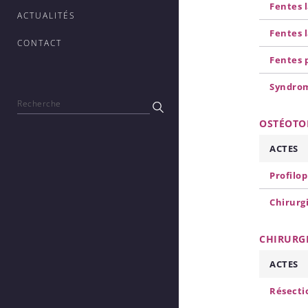
Fentes l
ACTUALITÉS
Fentes 
CONTACT
Fentes 
Syndrom
OSTÉOTOM
ACTES
Profilop
Chirurg
CHIRURGI
ACTES
Résecti