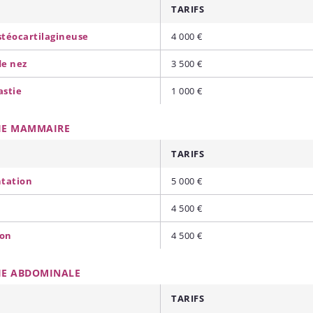
TARIFS
stéocartilagineuse
4 000 €
de nez
3 500 €
astie
1 000 €
IE MAMMAIRE
TARIFS
tation
5 000 €
4 500 €
ion
4 500 €
IE ABDOMINALE
TARIFS