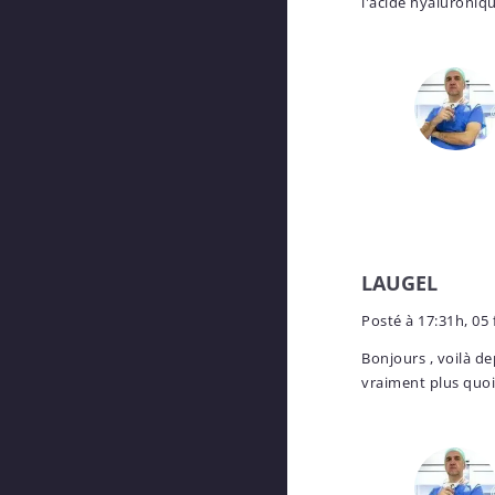
l'acide hyaluroniq
LAUGEL
Posté à
17:31h, 05 
Bonjours , voilà de
vraiment plus quoi