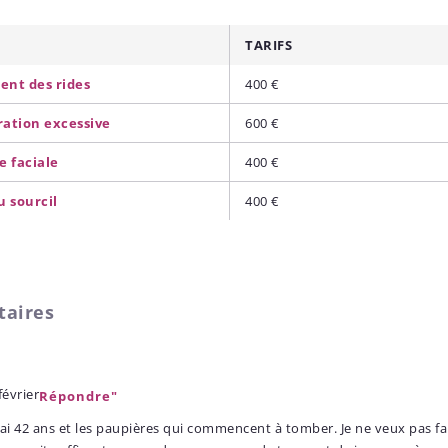
TARIFS
ent des rides
400 €
ration excessive
600 €
e faciale
400 €
u sourcil
400 €
taires
février
Répondre"
'ai 42 ans et les paupières qui commencent à tomber. Je ne veux pas fa