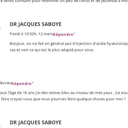
ue serait suffisant pour redonner un peu de tonus et de jeunesse à mon
DR JACQUES SABOYE
Posté à
10:52h, 12 mars
Répondre"
Bonjour, on ne fait en général pas d'injection d'acide hyaluroni
cas et voir ce qui est le plus adapté pour vous.
février
Répondre"
puis l’âge de 16 ans j’ai des veines bleu au niveau de mes yeux . J’ai ess
 faire croyez vous que vous pourrais faire quelque choses pour moi ?
DR JACQUES SABOYE