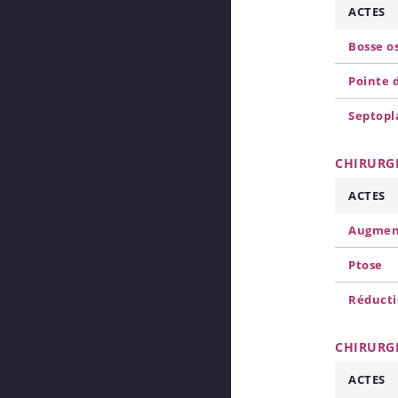
ACTES
Bosse o
Pointe 
Septopl
CHIRURG
ACTES
Augmen
Ptose
Réduct
CHIRURG
ACTES