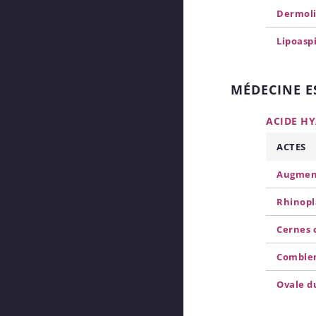
Dermol
Lipoasp
MÉDECINE E
ACIDE H
ACTES
Augment
Rhinopl
Cernes 
Comblem
Ovale d