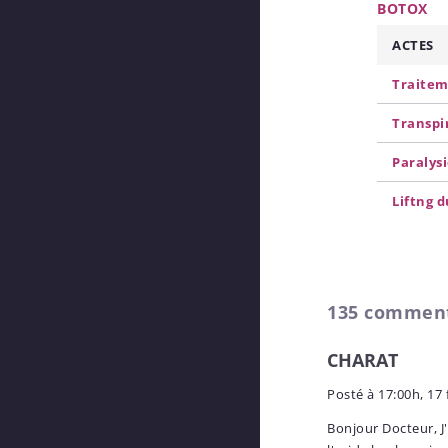
BOTOX
ACTES
Traitem
Transpi
Paralysi
Liftng d
135 commen
CHARAT
Posté à
17:00h, 17 
Bonjour Docteur, J