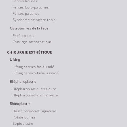
Fentes labiales
Fentes labio-palatines
Fentes palatines
Syndrome de pierre robin
Osteotomies de la face
Profiloplastie
Chirurgie orthognatique
CHIRURGIE ESTHÉTIQUE
Lifting
Lifting cervico facial isolé
Lifting cervico-facial associé
Blépharoplastie
Blépharoplastie inférieure
Blépharoplastie supérieure
Rhinoplastie
Bosse ostéocartilagineuse
Pointe du nez
Septoplastie